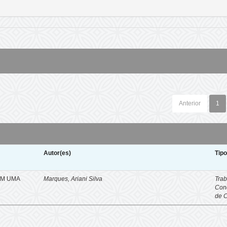
Anterior
1
Autor(es)
Tip
EM UMA
Marques, Ariani Silva
Trab
Con
de 