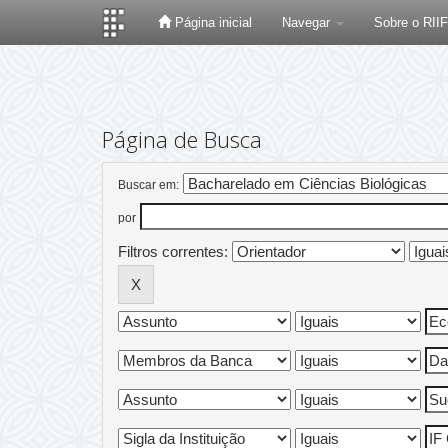
Página inicial
Navegar
Sobre o RII
Skip
navigation
Página de Busca
Buscar em:
por
Filtros correntes: