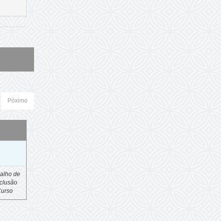
Póximo
o
alho de
clusão
Curso