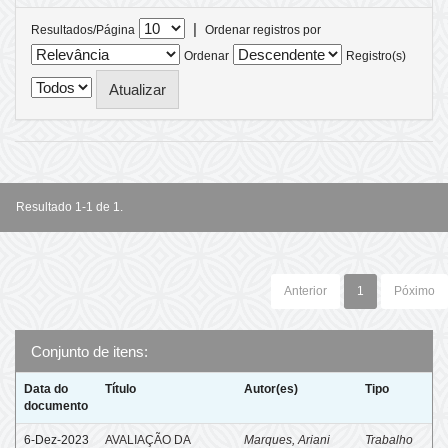
|
Resultados/Página
Ordenar registros por
Ordenar
Registro(s)
Resultado 1-1 de 1.
Anterior
1
Póximo
Conjunto de itens:
Data do
Título
Autor(es)
Tipo
documento
6-Dez-2023
AVALIAÇÃO DA
Marques, Ariani
Trabalho