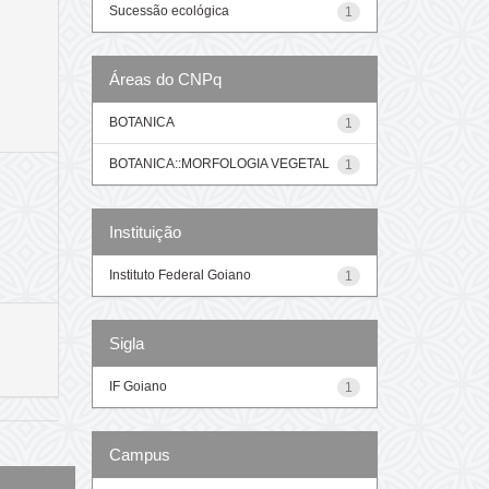
Sucessão ecológica
1
Áreas do CNPq
BOTANICA
1
BOTANICA::MORFOLOGIA VEGETAL
1
Instituição
Instituto Federal Goiano
1
Sigla
IF Goiano
1
Campus