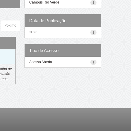
Campus Rio Verde
1
Data de Publicação
Póximo
2023
1
Tipo de Acesso
o
Acesso Aberto
1
alho de
clusão
Curso