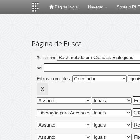
Página inicial
Navegar
Sobre o RII
Skip
navigation
Página de Busca
Buscar em:
por
Filtros correntes: