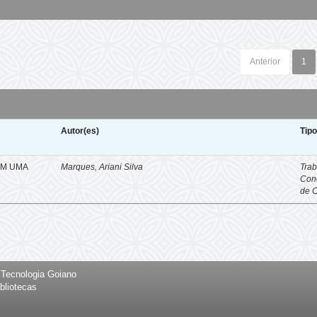
Anterior
1
Autor(es)
Tip
EM UMA
Marques, Ariani Silva
Trab
Con
de 
e Tecnologia Goiano
bliotecas