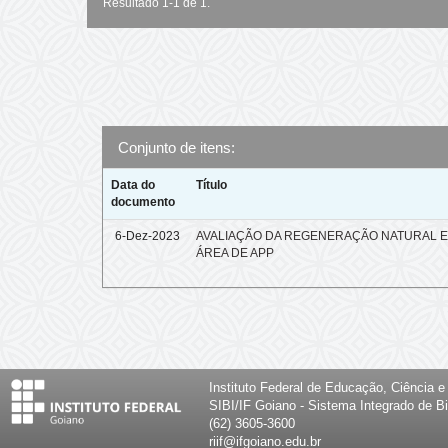
Resultado 1-1 de 1.
Conjunto de itens:
Data do
Título
documento
6-Dez-2023
AVALIAÇÃO DA REGENERAÇÃO NATURAL 
ÁREA DE APP
Instituto Federal de Educação, Ciência 
SIBI/IF Goiano - Sistema Integrado de Bi
(62) 3605-3600
riif@ifgoiano.edu.br