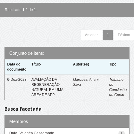
Resultado 1-1 de 1.
Anterior
1
Póximo
Conjunto de itens:
Data do
Título
Autor(es)
Tipo
documento
6-Dez-2023
AVALIAÇÃO DA
Marques, Ariani
Trabalho
REGENERAÇÃO
Silva
de
NATURAL EM UMA
Conclusão
ÁREA DE APP
de Curso
Busca facetada
Membros
Dalvi, Valdnéa Casagrande
1