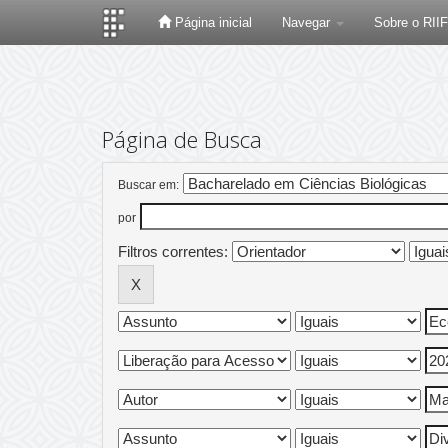
Página inicial
Navegar
Sobre o RII
Skip
navigation
Página de Busca
Buscar em:
por
Filtros correntes: