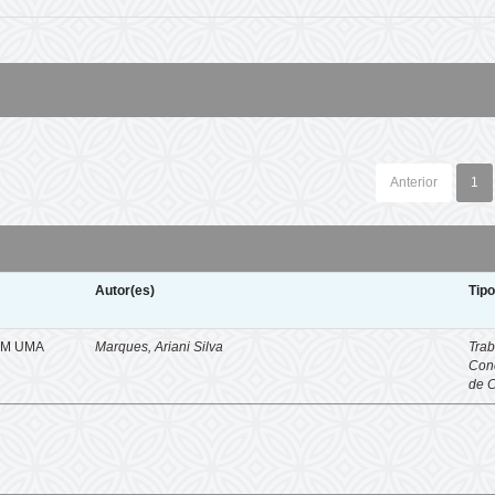
Anterior
1
Autor(es)
Tip
EM UMA
Marques, Ariani Silva
Trab
Con
de 