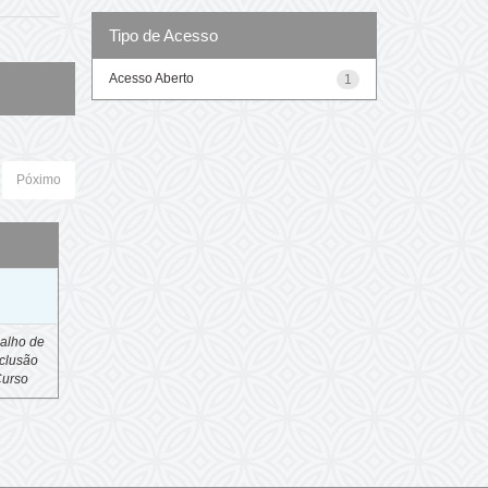
Tipo de Acesso
Acesso Aberto
1
Póximo
o
alho de
clusão
Curso