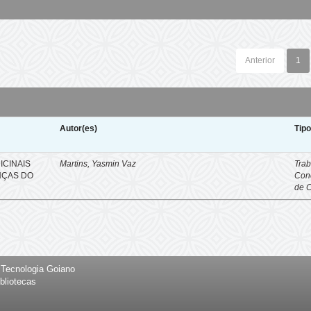
Anterior
1
Autor(es)
Tip
ICINAIS
Martins, Yasmin Vaz
Trab
NÇAS DO
Con
de 
e Tecnologia Goiano
bliotecas