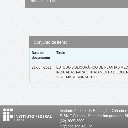
Resultado 1-1 de 1.
Conjunto de itens:
Data do
Título
documento
21-Jun-2021
ESTUDO BIBLIOGRÁFICO DE PLANTAS MED
INDICADAS PARA O TRATAMENTO DE DOE
SISTEMA RESPIRATÓRIO
Instituto Federal de Educação, Ciência 
SIBI/IF Goiano - Sistema Integrado de Bi
(62) 3605-3600
riif@ifgoiano.edu.br