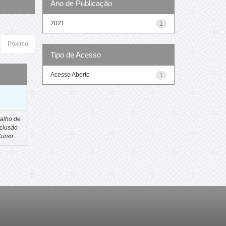
Ano de Publicação
2021
1
Póximo
Tipo de Acesso
Acesso Aberto
1
o
alho de
clusão
Curso