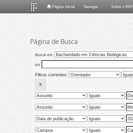
Página inicial
Navegar
Sobre o RII
Skip
navigation
Página de Busca
Buscar em:
por
Filtros correntes: