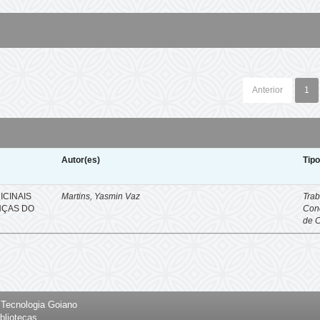
Anterior
1
Autor(es)
Tip
ICINAIS
Martins, Yasmin Vaz
Trab
NÇAS DO
Con
de 
e Tecnologia Goiano
bliotecas