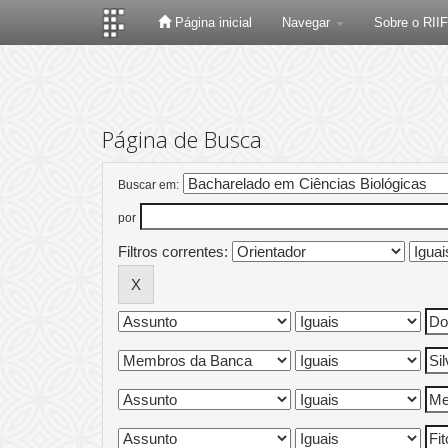
Página inicial
Navegar
Sobre o RII
Skip
navigation
Página de Busca
Buscar em:
por
Filtros correntes: