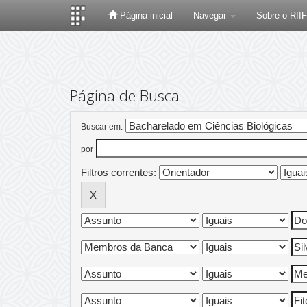
Página inicial
Navegar
Sobre o RII
Skip
navigation
Página de Busca
Buscar em:
por
Filtros correntes: