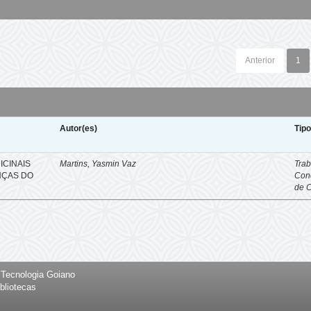
Anterior
1
Autor(es)
Tip
ICINAIS
Martins, Yasmin Vaz
Trab
NÇAS DO
Con
de 
e Tecnologia Goiano
bliotecas