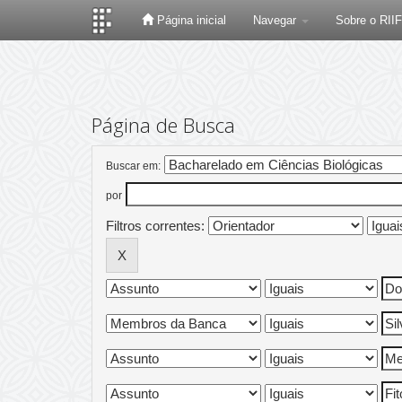
Página inicial
Navegar
Sobre o RII
Skip
navigation
Página de Busca
Buscar em:
por
Filtros correntes: