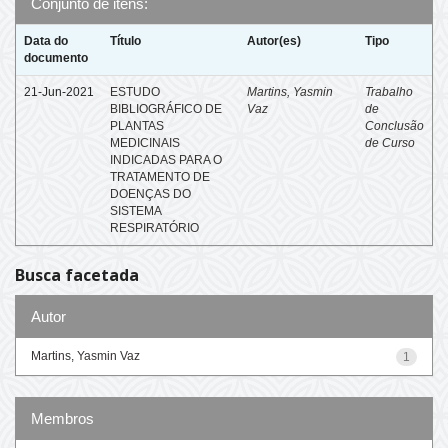
Conjunto de itens:
Data do
Título
Autor(es)
Tipo
documento
21-Jun-2021
ESTUDO
Martins, Yasmin
Trabalho
BIBLIOGRÁFICO DE
Vaz
de
PLANTAS
Conclusão
MEDICINAIS
de Curso
INDICADAS PARA O
TRATAMENTO DE
DOENÇAS DO
SISTEMA
RESPIRATÓRIO
Busca facetada
Autor
Martins, Yasmin Vaz
1
Membros