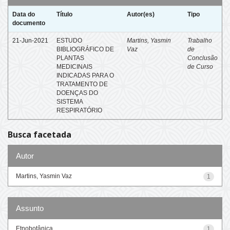
Data do
Título
Autor(es)
Tipo
documento
21-Jun-2021
ESTUDO
Martins, Yasmin
Trabalho
BIBLIOGRÁFICO DE
Vaz
de
PLANTAS
Conclusão
MEDICINAIS
de Curso
INDICADAS PARA O
TRATAMENTO DE
DOENÇAS DO
SISTEMA
RESPIRATÓRIO
Busca facetada
Autor
Martins, Yasmin Vaz
1
Assunto
Etnobotânica
1