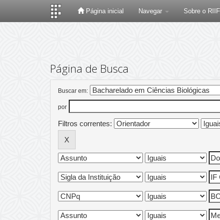
Página inicial
Navegar
Sobre o RII
Skip
navigation
Página de Busca
Buscar em:
por
Filtros correntes: