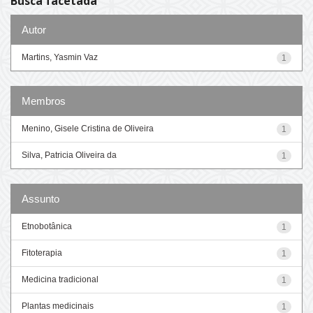
Busca facetada
Autor
Martins, Yasmin Vaz
1
Membros
Menino, Gisele Cristina de Oliveira
1
Silva, Patricia Oliveira da
1
Assunto
Etnobotânica
1
Fitoterapia
1
Medicina tradicional
1
Plantas medicinais
1