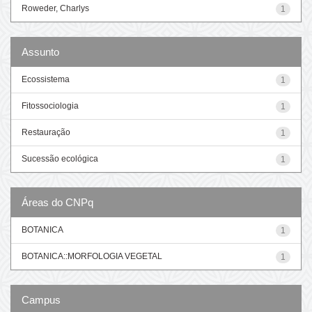
Roweder, Charlys
1
Assunto
Ecossistema
1
Fitossociologia
1
Restauração
1
Sucessão ecológica
1
Áreas do CNPq
BOTANICA
1
BOTANICA::MORFOLOGIA VEGETAL
1
Campus