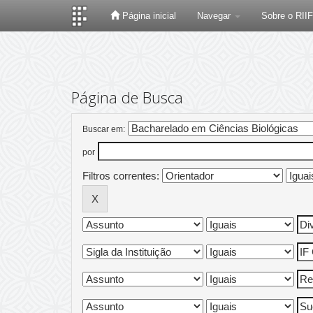
Página inicial
Navegar
Sobre o RII
Skip
navigation
Página de Busca
Buscar em:
por
Filtros correntes: