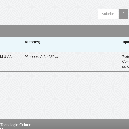
Anterior
1
Autor(es)
Tip
EM UMA
Marques, Ariani Silva
Trab
Con
de 
e Tecnologia Goiano