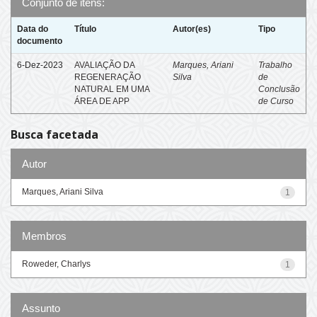
Conjunto de itens:
Data do
Título
Autor(es)
Tipo
documento
6-Dez-2023
AVALIAÇÃO DA
Marques, Ariani
Trabalho
REGENERAÇÃO
Silva
de
NATURAL EM UMA
Conclusão
ÁREA DE APP
de Curso
Busca facetada
Autor
Marques, Ariani Silva
1
Membros
Roweder, Charlys
1
Assunto