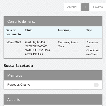
Anterior
1
Póximo
Conjunto de itens:
Data do
Título
Autor(es)
Tipo
documento
6-Dez-2023
AVALIAÇÃO DA
Marques, Ariani
Trabalho
REGENERAÇÃO
Silva
de
NATURAL EM UMA
Conclusão
ÁREA DE APP
de Curso
Busca facetada
Membros
Roweder, Charlys
1
Assunto