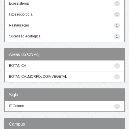
Ecossistema
1
Fitossociologia
1
Restauração
1
Sucessão ecológica
1
Áreas do CNPq
BOTANICA
1
BOTANICA::MORFOLOGIA VEGETAL
1
Sigla
IF Goiano
1
Campus