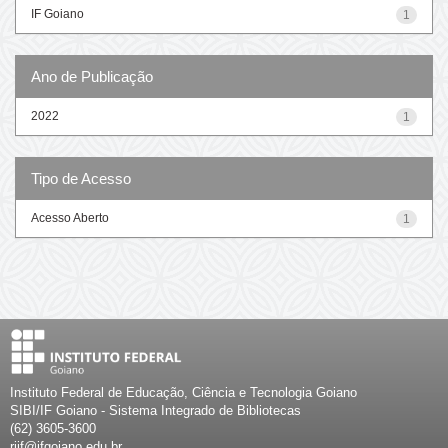
IF Goiano
1
Ano de Publicação
2022
1
Tipo de Acesso
Acesso Aberto
1
Instituto Federal de Educação, Ciência e Tecnologia Goiano
SIBI/IF Goiano - Sistema Integrado de Bibliotecas
(62) 3605-3600
riif@ifgoiano.edu.br