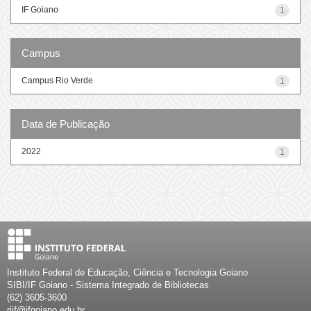
IF Goiano
1
Campus
Campus Rio Verde
1
Data de Publicação
2022
1
Instituto Federal de Educação, Ciência e Tecnologia Goiano
SIBI/IF Goiano - Sistema Integrado de Bibliotecas
(62) 3605-3600
riif@ifgoiano.edu.br