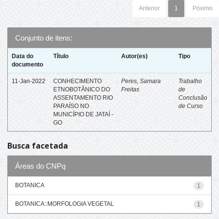
Anterior
1
Póximo
Conjunto de itens:
Data do
Título
Autor(es)
Tipo
documento
11-Jan-2022
CONHECIMENTO
Peres, Samara
Trabalho
ETNOBOTÂNICO DO
Freitas
de
ASSENTAMENTO RIO
Conclusão
PARAÍSO NO
de Curso
MUNICÍPIO DE JATAÍ -
GO
Busca facetada
Áreas do CNPq
BOTANICA
1
BOTANICA::MORFOLOGIA VEGETAL
1