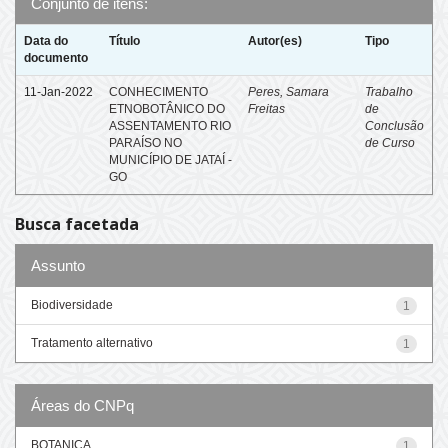
Conjunto de itens:
Data do
Título
Autor(es)
Tipo
documento
11-Jan-2022
CONHECIMENTO
Peres, Samara
Trabalho
ETNOBOTÂNICO DO
Freitas
de
ASSENTAMENTO RIO
Conclusão
PARAÍSO NO
de Curso
MUNICÍPIO DE JATAÍ -
GO
Busca facetada
Assunto
Biodiversidade
1
Tratamento alternativo
1
Áreas do CNPq
BOTANICA
1