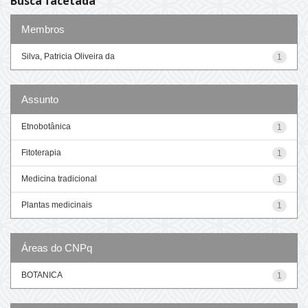
Busca facetada
Membros
Silva, Patricia Oliveira da
1
Assunto
Etnobotânica
1
Fitoterapia
1
Medicina tradicional
1
Plantas medicinais
1
Áreas do CNPq
BOTANICA
1