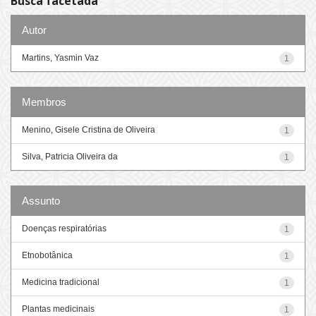
Busca facetada
Autor
Martins, Yasmin Vaz
1
Membros
Menino, Gisele Cristina de Oliveira
1
Silva, Patricia Oliveira da
1
Assunto
Doenças respiratórias
1
Etnobotânica
1
Medicina tradicional
1
Plantas medicinais
1