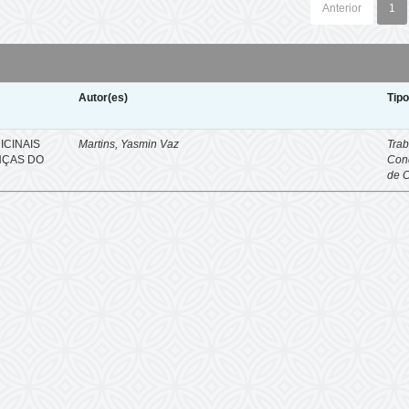
Anterior
1
Autor(es)
Tip
ICINAIS
Martins, Yasmin Vaz
Trab
NÇAS DO
Con
de 