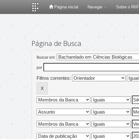
Página inicial
Navegar
Sobre o RII
Skip
navigation
Página de Busca
Buscar em:
por
Filtros correntes: