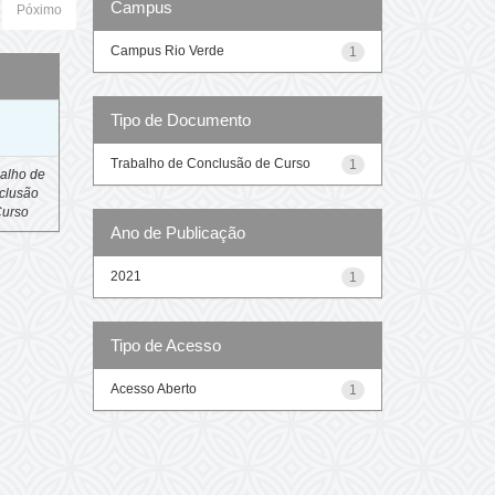
Campus
Póximo
Campus Rio Verde
1
Tipo de Documento
o
Trabalho de Conclusão de Curso
1
alho de
clusão
Curso
Ano de Publicação
2021
1
Tipo de Acesso
Acesso Aberto
1