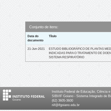
Conjunto de itens:
Data do
Título
documento
21-Jun-2021
ESTUDO BIBLIOGRÁFICO DE PLANTAS MED
INDICADAS PARA O TRATAMENTO DE DOE
SISTEMA RESPIRATÓRIO
Instituto Federal de Educação, Ciência 
SIBI/IF Goiano - Sistema Integrado de Bi
(62) 3605-3600
riif@ifgoiano.edu.br