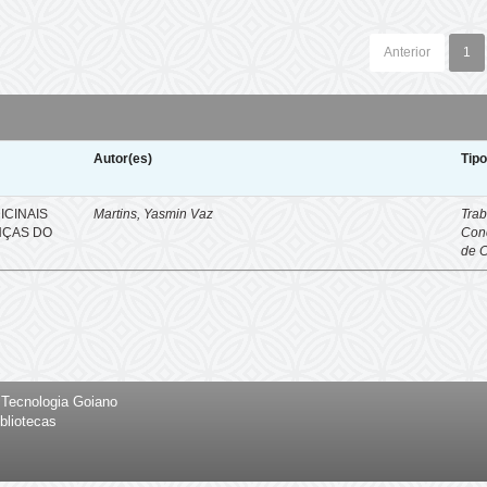
Anterior
1
Autor(es)
Tip
ICINAIS
Martins, Yasmin Vaz
Trab
NÇAS DO
Con
de 
e Tecnologia Goiano
bliotecas