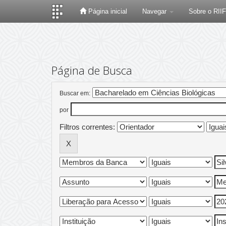
Página inicial
Navegar
Sobre o RII
Skip
navigation
Página de Busca
Buscar em:
por
Filtros correntes: