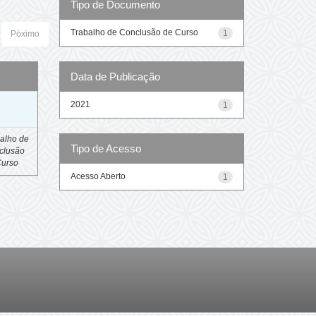
Tipo de Documento
Trabalho de Conclusão de Curso
1
Póximo
Data de Publicação
o
2021
1
alho de
Tipo de Acesso
clusão
Curso
Acesso Aberto
1