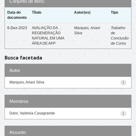
Conjunto de itens:
Data do
Título
Autor(es)
Tipo
documento
6-Dez-2023
AVALIAÇÃO DA
Marques, Ariani
Trabalho
REGENERAÇÃO
Silva
de
NATURAL EM UMA
Conclusão
ÁREA DE APP
de Curso
Busca facetada
Autor
Marques, Ariani Silva
1
Membros
Dalvi, Valdnéa Casagrande
1
Assunto