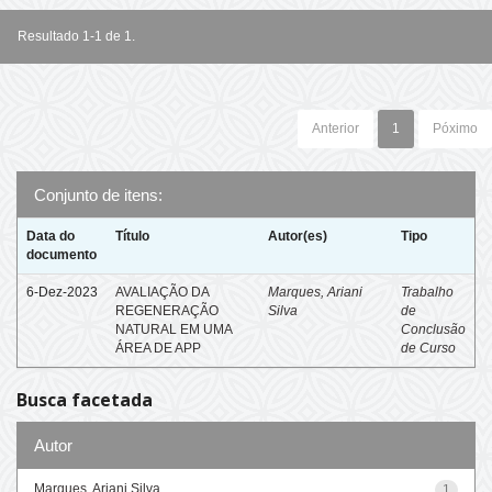
Resultado 1-1 de 1.
Anterior
1
Póximo
Conjunto de itens:
Data do
Título
Autor(es)
Tipo
documento
6-Dez-2023
AVALIAÇÃO DA
Marques, Ariani
Trabalho
REGENERAÇÃO
Silva
de
NATURAL EM UMA
Conclusão
ÁREA DE APP
de Curso
Busca facetada
Autor
Marques, Ariani Silva
1