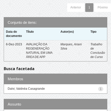
Anterior
1
Póximo
Conjunto de itens:
Data do
Título
Autor(es)
Tipo
documento
6-Dez-2023
AVALIAÇÃO DA
Marques, Ariani
Trabalho
REGENERAÇÃO
Silva
de
NATURAL EM UMA
Conclusão
ÁREA DE APP
de Curso
Busca facetada
Membros
Dalvi, Valdnéa Casagrande
1
Assunto