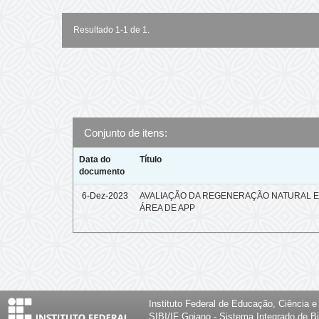
Resultado 1-1 de 1.
Conjunto de itens:
Data do
Título
documento
6-Dez-2023
AVALIAÇÃO DA REGENERAÇÃO NATURAL 
ÁREA DE APP
Instituto Federal de Educação, Ciência 
SIBI/IF Goiano - Sistema Integrado de Bi