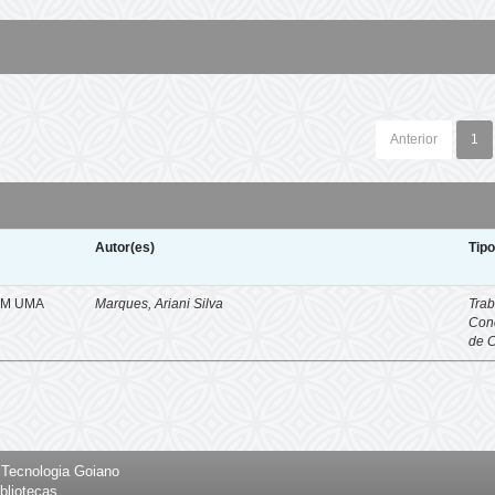
Anterior
1
Autor(es)
Tip
EM UMA
Marques, Ariani Silva
Trab
Con
de 
e Tecnologia Goiano
bliotecas