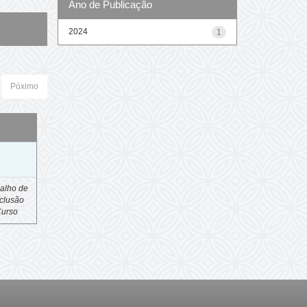
Ano de Publicação
2024
1
Póximo
o
alho de
clusão
Curso