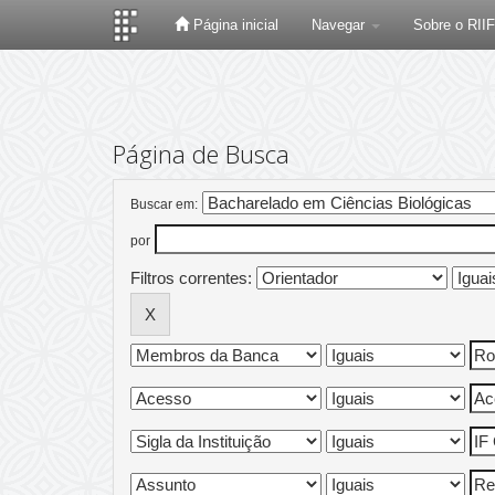
Página inicial
Navegar
Sobre o RII
Skip
navigation
Página de Busca
Buscar em:
por
Filtros correntes: