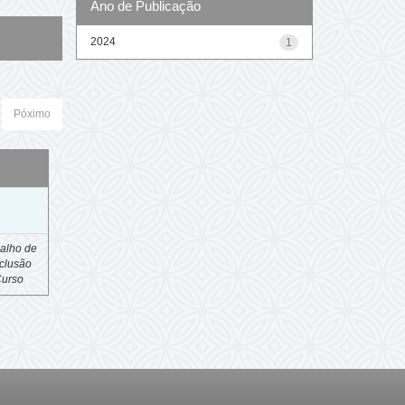
Ano de Publicação
2024
1
Póximo
o
alho de
clusão
Curso