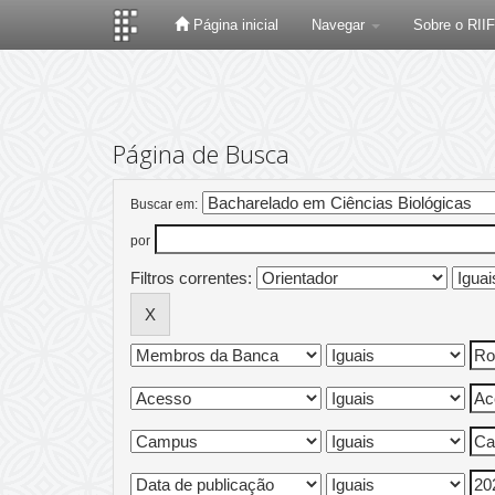
Página inicial
Navegar
Sobre o RII
Skip
navigation
Página de Busca
Buscar em:
por
Filtros correntes: