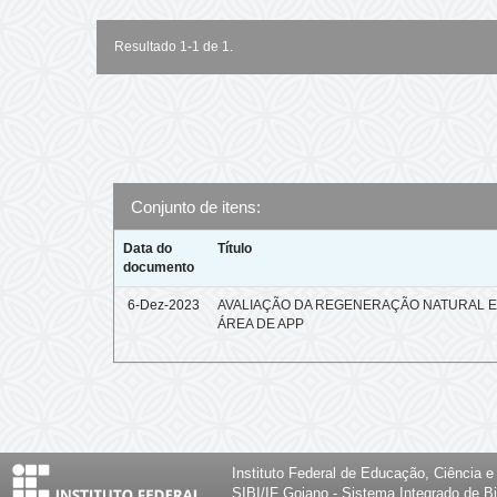
Resultado 1-1 de 1.
Conjunto de itens:
Data do
Título
documento
6-Dez-2023
AVALIAÇÃO DA REGENERAÇÃO NATURAL 
ÁREA DE APP
Instituto Federal de Educação, Ciência 
SIBI/IF Goiano - Sistema Integrado de Bi