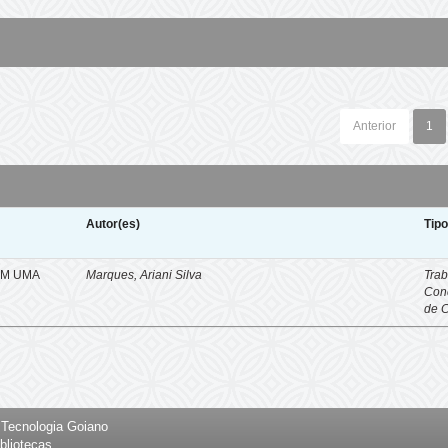
Anterior
1
Autor(es)
Tip
EM UMA
Marques, Ariani Silva
Trab
Con
de 
e Tecnologia Goiano
bliotecas