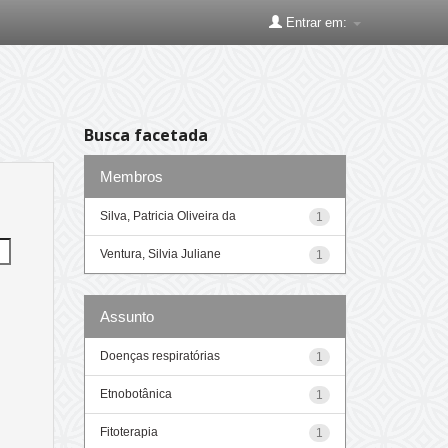
Entrar em:
Busca facetada
Membros
Silva, Patricia Oliveira da
1
Ventura, Silvia Juliane
1
Assunto
Doenças respiratórias
1
Etnobotânica
1
Fitoterapia
1