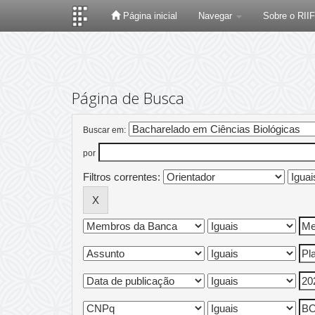
Página inicial
Navegar
Sobre o RII
Skip
navigation
Página de Busca
Buscar em:
por
Filtros correntes: