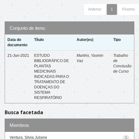
Anterior
1
Póximo
Conjunto de itens:
Data do
Título
Autor(es)
Tipo
documento
21-Jun-2021
ESTUDO
Martins, Yasmin
Trabalho
BIBLIOGRÁFICO DE
Vaz
de
PLANTAS
Conclusão
MEDICINAIS
de Curso
INDICADAS PARA O
TRATAMENTO DE
DOENÇAS DO
SISTEMA
RESPIRATÓRIO
Busca facetada
Membros
Ventura, Silvia Juliane
1