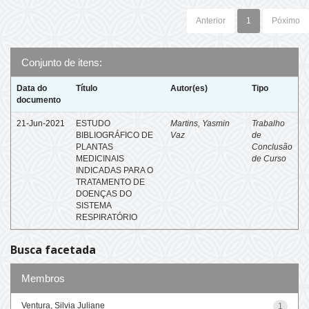
Anterior
1
Póximo
Conjunto de itens:
Data do
Título
Autor(es)
Tipo
documento
21-Jun-2021
ESTUDO
Martins, Yasmin
Trabalho
BIBLIOGRÁFICO DE
Vaz
de
PLANTAS
Conclusão
MEDICINAIS
de Curso
INDICADAS PARA O
TRATAMENTO DE
DOENÇAS DO
SISTEMA
RESPIRATÓRIO
Busca facetada
Membros
Ventura, Silvia Juliane
1