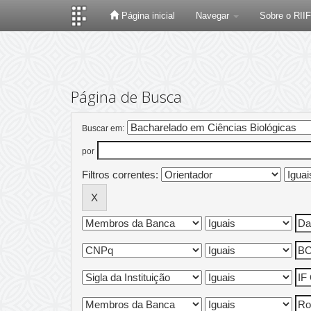
Página inicial
Navegar
Sobre o RII
Skip
navigation
Página de Busca
Buscar em:
por
Filtros correntes: