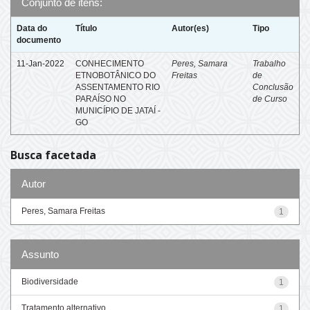
Conjunto de itens:
Data do
Título
Autor(es)
Tipo
documento
11-Jan-2022
CONHECIMENTO
Peres, Samara
Trabalho
ETNOBOTÂNICO DO
Freitas
de
ASSENTAMENTO RIO
Conclusão
PARAÍSO NO
de Curso
MUNICÍPIO DE JATAÍ -
GO
Busca facetada
Autor
Peres, Samara Freitas
1
Assunto
Biodiversidade
1
Tratamento alternativo
1