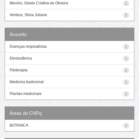
Menino, Gisele Cristina de Oliveira
1
Ventura, Silvia Juliane
1
Assunto
Doenças respiratórias
1
Etnobotânica
1
Fitoterapia
1
Medicina tradicional
1
Plantas medicinais
1
Áreas do CNPq
BOTANICA
1