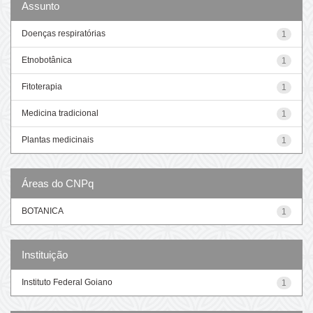
Assunto
Doenças respiratórias
1
Etnobotânica
1
Fitoterapia
1
Medicina tradicional
1
Plantas medicinais
1
Áreas do CNPq
BOTANICA
1
Instituição
Instituto Federal Goiano
1