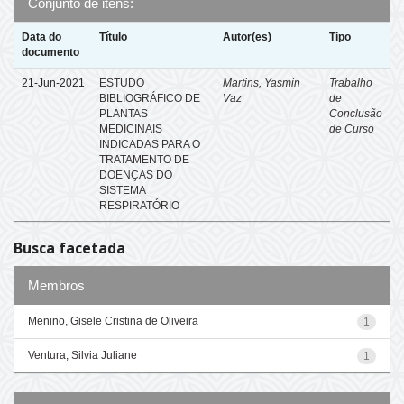
Conjunto de itens:
Data do
Título
Autor(es)
Tipo
documento
21-Jun-2021
ESTUDO
Martins, Yasmin
Trabalho
BIBLIOGRÁFICO DE
Vaz
de
PLANTAS
Conclusão
MEDICINAIS
de Curso
INDICADAS PARA O
TRATAMENTO DE
DOENÇAS DO
SISTEMA
RESPIRATÓRIO
Busca facetada
Membros
Menino, Gisele Cristina de Oliveira
1
Ventura, Silvia Juliane
1