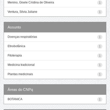
Menino, Gisele Cristina de Oliveira
1
Ventura, Silvia Juliane
1
Assunto
Doenças respiratórias
1
Etnobotânica
1
Fitoterapia
1
Medicina tradicional
1
Plantas medicinais
1
Áreas do CNPq
BOTANICA
1