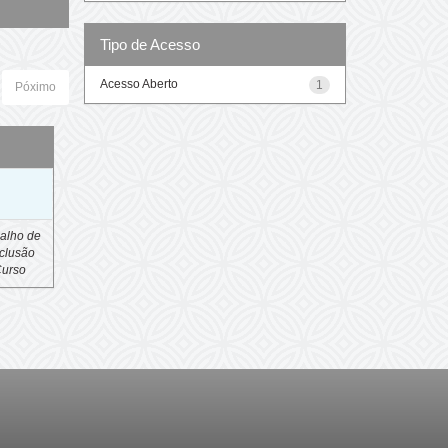
Tipo de Acesso
Acesso Aberto
1
Póximo
o
alho de
clusão
Curso