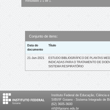
Resultado 1-1 de 1.
Conjunto de itens:
Data do
Título
documento
21-Jun-2021
ESTUDO BIBLIOGRÁFICO DE PLANTAS MED
INDICADAS PARA O TRATAMENTO DE DOE
SISTEMA RESPIRATÓRIO
Instituto Federal de Educação, Ciência 
SIBI/IF Goiano - Sistema Integrado de Bi
(62) 3605-3600
riif@ifgoiano.edu.br