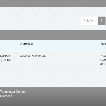
Anterior
1
Autor(es)
Tip
ICINAIS
Martins, Yasmin Vaz
Trab
NÇAS DO
Con
de 
e Tecnologia Goiano
bliotecas