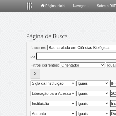
Página inicial
Navegar
Sobre o RII
Skip
navigation
Página de Busca
Buscar em:
por
Filtros correntes: