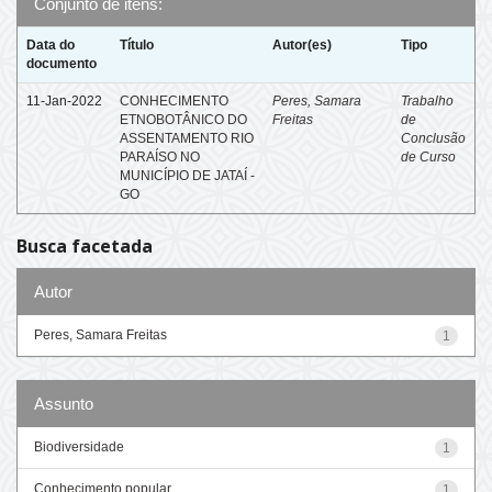
Conjunto de itens:
Data do
Título
Autor(es)
Tipo
documento
11-Jan-2022
CONHECIMENTO
Peres, Samara
Trabalho
ETNOBOTÂNICO DO
Freitas
de
ASSENTAMENTO RIO
Conclusão
PARAÍSO NO
de Curso
MUNICÍPIO DE JATAÍ -
GO
Busca facetada
Autor
Peres, Samara Freitas
1
Assunto
Biodiversidade
1
Conhecimento popular
1