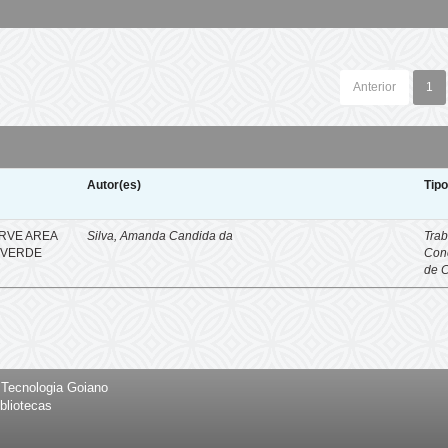
Anterior
1
Autor(es)
Tip
RVE AREA
Silva, Amanda Candida da
Trab
O VERDE
Con
de 
e Tecnologia Goiano
bliotecas