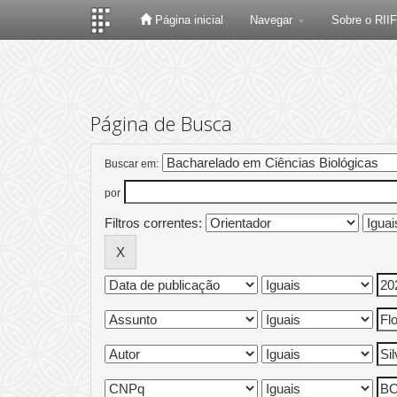
Página inicial
Navegar
Sobre o RII
Skip
navigation
Página de Busca
Buscar em:
por
Filtros correntes: