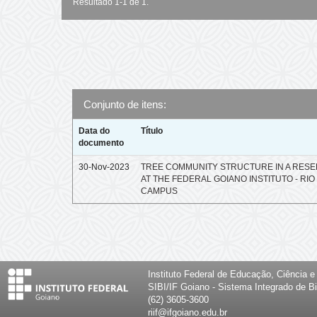
Resultado 1-1 de 1.
Conjunto de itens:
Data do
Título
documento
30-Nov-2023
TREE COMMUNITY STRUCTURE IN A RESE
AT THE FEDERAL GOIANO INSTITUTO - RI
CAMPUS
Instituto Federal de Educação, Ciência 
SIBI/IF Goiano - Sistema Integrado de Bi
(62) 3605-3600
riif@ifgoiano.edu.br