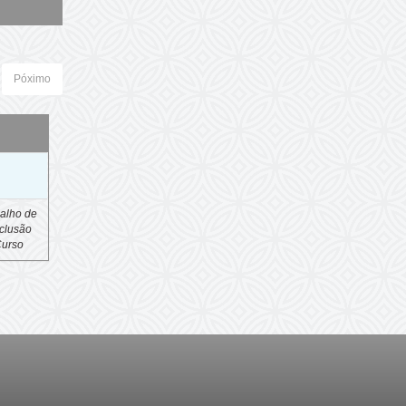
Póximo
o
alho de
clusão
Curso