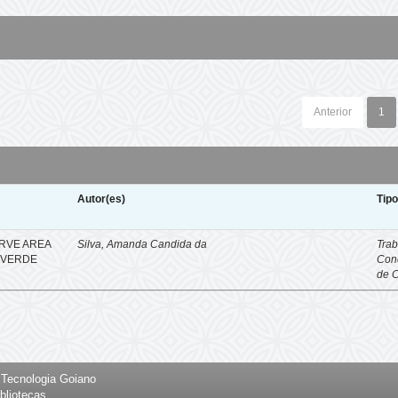
Anterior
1
Autor(es)
Tip
RVE AREA
Silva, Amanda Candida da
Trab
O VERDE
Con
de 
e Tecnologia Goiano
bliotecas