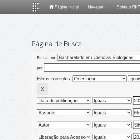
Página inicial
Navegar
Sobre o RII
Skip
navigation
Página de Busca
Buscar em:
por
Filtros correntes: