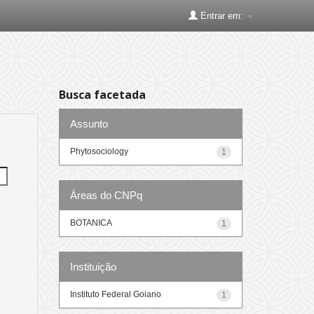
Entrar em:
Busca facetada
Assunto
Phytosociology
1
Áreas do CNPq
BOTANICA
1
Instituição
Instituto Federal Goiano
1