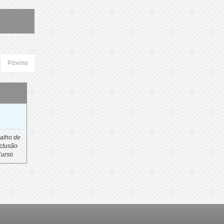
Póximo
o
alho de
clusão
Curso