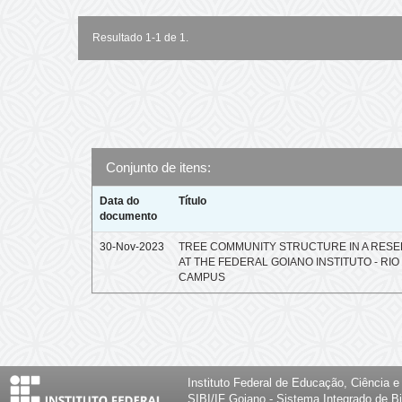
Resultado 1-1 de 1.
Conjunto de itens:
Data do
Título
documento
30-Nov-2023
TREE COMMUNITY STRUCTURE IN A RESE
AT THE FEDERAL GOIANO INSTITUTO - RI
CAMPUS
Instituto Federal de Educação, Ciência 
SIBI/IF Goiano - Sistema Integrado de Bi