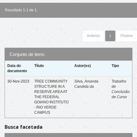
Resultado 1-1 de 1.
Anterior
1
Póximo
Conjunto de itens:
Data do
Título
Autor(es)
Tipo
documento
30-Nov-2023
TREE COMMUNITY
Silva, Amanda
Trabalho
STRUCTURE IN A
Candida da
de
RESERVE AREA AT
Conclusão
THE FEDERAL
de Curso
GOIANO INSTITUTO
- RIO VERDE
CAMPUS
Busca facetada