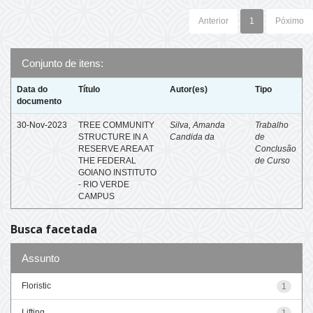
Anterior
1
Póximo
Conjunto de itens:
Data do
Título
Autor(es)
Tipo
documento
30-Nov-2023
TREE COMMUNITY
Silva, Amanda
Trabalho
STRUCTURE IN A
Candida da
de
RESERVE AREA AT
Conclusão
THE FEDERAL
de Curso
GOIANO INSTITUTO
- RIO VERDE
CAMPUS
Busca facetada
Assunto
Floristic
1
Lifting
1