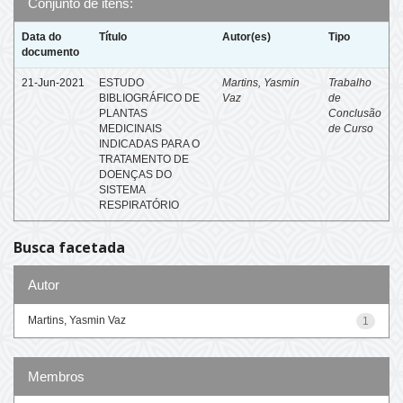
Conjunto de itens:
Data do
Título
Autor(es)
Tipo
documento
21-Jun-2021
ESTUDO
Martins, Yasmin
Trabalho
BIBLIOGRÁFICO DE
Vaz
de
PLANTAS
Conclusão
MEDICINAIS
de Curso
INDICADAS PARA O
TRATAMENTO DE
DOENÇAS DO
SISTEMA
RESPIRATÓRIO
Busca facetada
Autor
Martins, Yasmin Vaz
1
Membros