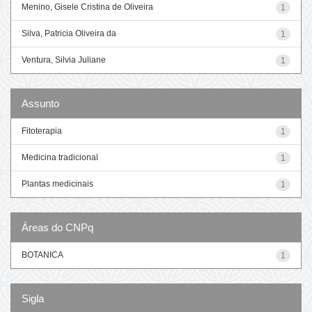
Menino, Gisele Cristina de Oliveira
1
Silva, Patricia Oliveira da
1
Ventura, Silvia Juliane
1
Assunto
Fitoterapia
1
Medicina tradicional
1
Plantas medicinais
1
Áreas do CNPq
BOTANICA
1
Sigla