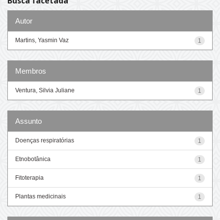
Busca facetada
Autor
Martins, Yasmin Vaz
1
Membros
Ventura, Silvia Juliane
1
Assunto
Doenças respiratórias
1
Etnobotânica
1
Fitoterapia
1
Plantas medicinais
1