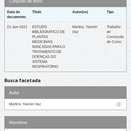
Conjunto de itens:
Data do
Título
Autor(es)
Tipo
documento
21-Jun-2021
ESTUDO
Martins, Yasmin
Trabalho
BIBLIOGRÁFICO DE
Vaz
de
PLANTAS
Conclusão
MEDICINAIS
de Curso
INDICADAS PARA O
TRATAMENTO DE
DOENÇAS DO
SISTEMA
RESPIRATÓRIO
Busca facetada
Autor
Martins, Yasmin Vaz
1
Membros