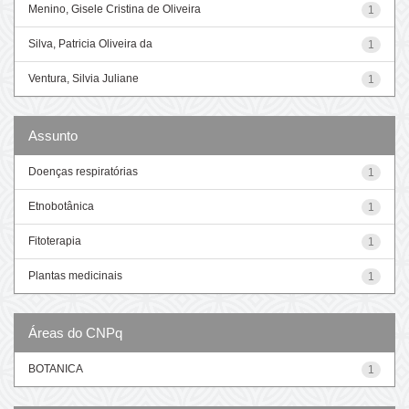
Menino, Gisele Cristina de Oliveira
1
Silva, Patricia Oliveira da
1
Ventura, Silvia Juliane
1
Assunto
Doenças respiratórias
1
Etnobotânica
1
Fitoterapia
1
Plantas medicinais
1
Áreas do CNPq
BOTANICA
1