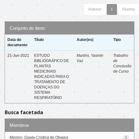
Anterior
1
Póximo
Conjunto de itens:
Data do
Título
Autor(es)
Tipo
documento
21-Jun-2021
ESTUDO
Martins, Yasmin
Trabalho
BIBLIOGRÁFICO DE
Vaz
de
PLANTAS
Conclusão
MEDICINAIS
de Curso
INDICADAS PARA O
TRATAMENTO DE
DOENÇAS DO
SISTEMA
RESPIRATÓRIO
Busca facetada
Membros
Menino, Gisele Cristina de Oliveira
1