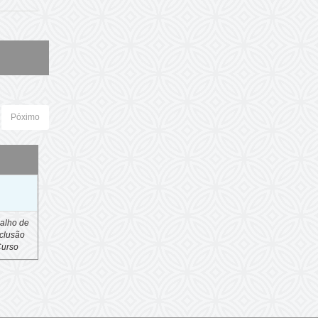
Póximo
o
alho de
clusão
Curso