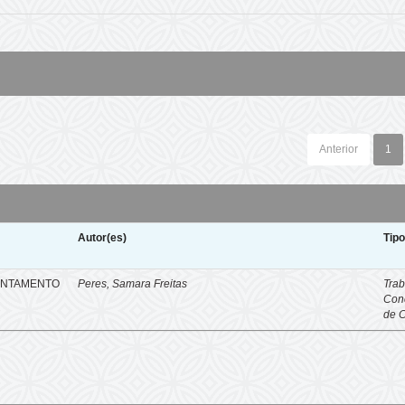
Anterior
1
Autor(es)
Tip
ENTAMENTO
Peres, Samara Freitas
Trab
Con
de 