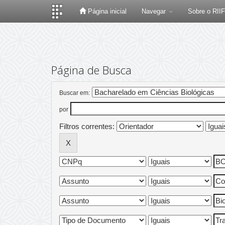
Página inicial
Navegar
Sobre o RII
Skip
navigation
Página de Busca
Buscar em:
por
Filtros correntes: